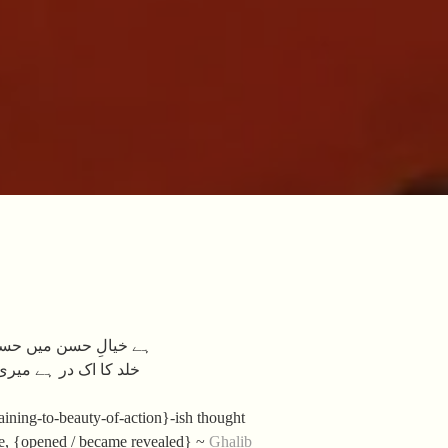
ہے خیالِ حسن میں حسن
خلد کا اک در ہے میری 
taining-to-beauty-of-action}-ish thought
ve, {opened / became revealed} ~
Ghalib